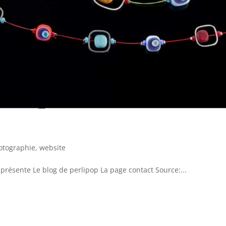
otographie
,
website
 présente Le blog de perlipop La page contact Source:...