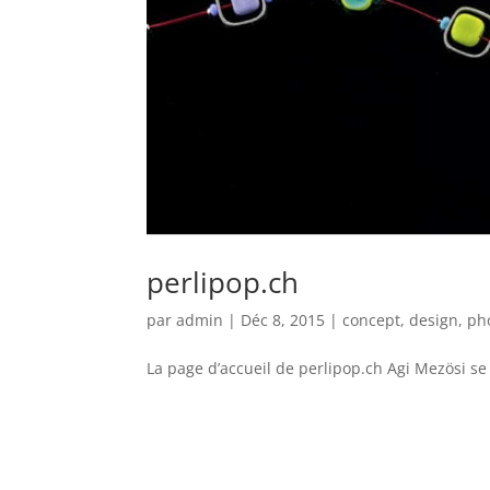
perlipop.ch
par
admin
|
Déc 8, 2015
|
concept
,
design
,
ph
La page d’accueil de perlipop.ch Agi Mezösi se