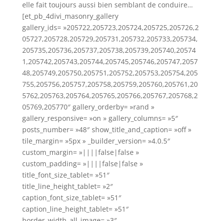
elle fait toujours aussi bien semblant de conduire…
[et_pb_4divi_masonry_gallery
gallery_ids= »205722,205723,205724,205725,205726,2
05727,205728,205729,205731,205732,205733,205734,
205735,205736,205737,205738,205739,205740,20574
1,205742,205743,205744,205745,205746,205747,2057
48,205749,205750,205751,205752,205753,205754,205
755,205756,205757,205758,205759,205760,205761,20
5762,205763,205764,205765,205766,205767,205768,2
05769,205770″ gallery_orderby= »rand »
gallery_responsive= »on » gallery_columns= »5″
posts_number= »48″ show_title_and_caption= »off »
tile_margin= »5px » _builder_version= »4.0.5″
custom_margin= »||||false|false »
custom_padding= »||||false|false »
title_font_size_tablet= »51″
title_line_height_tablet= »2″
caption_font_size_tablet= »51″
caption_line_height_tablet= »51″
border_width_all_image= »3″