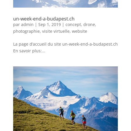
un-week-end-a-budapest.ch
par
admin
|
Sep 1, 2019
|
concept
,
drone
,
photographie
,
visite virtuelle
,
website
La page d’accueil du site un-week-end-a-budapest.ch
En savoir plus:...