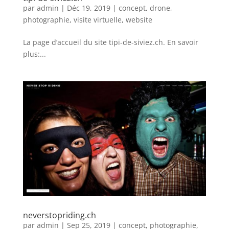
par
admin
|
Déc 19, 2019
|
concept
,
drone
,
photographie
,
visite virtuelle
,
website
La page d’accueil du site tipi-de-siviez.ch. En savoir
plus:...
neverstopriding.ch
par
admin
|
Sep 25, 2019
|
concept
,
photographie
,