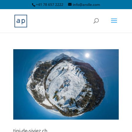
+41 78 657 2222
info@arolle.com
tipi-de-siviez.ch