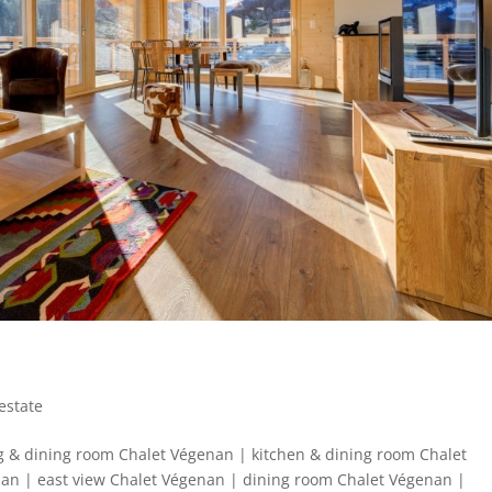
 estate
ng & dining room Chalet Végenan | kitchen & dining room Chalet
an | east view Chalet Végenan | dining room Chalet Végenan |