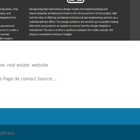
hie
,
real estate
,
website
s Page de contact Source:...
dPress