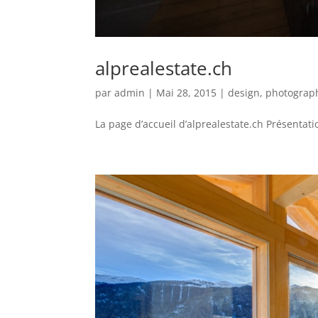
alprealestate.ch
par
admin
|
Mai 28, 2015
|
design
,
photograp
La page d’accueil d’alprealestate.ch Présentatio