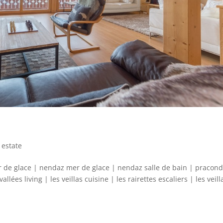
 estate
 de glace | nendaz mer de glace | nendaz salle de bain | pracon
lées living | les veillas cuisine | les rairettes escaliers | les veill