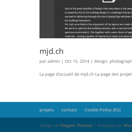
mjd.ch
par
admin
|
Oct 15, 2014
|
design
,
photograp
La page d’accueil de mjd.ch La page des projet
projets
contact
Cookie Policy (EU)
Design de
Elegant Themes
| Propulsé par
Wor