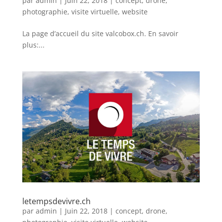
par
admin
|
Juin 22, 2018
|
concept
,
drone
,
photographie
,
visite virtuelle
,
website
La page d’accueil du site valcobox.ch. En savoir
plus:...
letempsdevivre.ch
par
admin
|
Juin 22, 2018
|
concept
,
drone
,