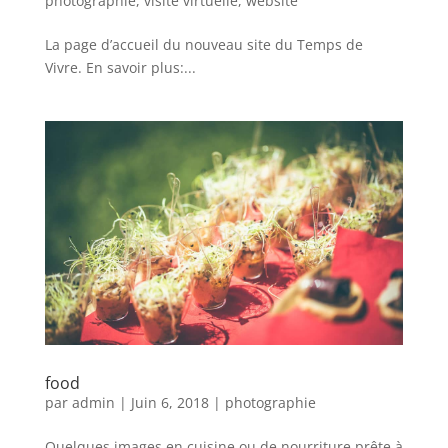
photographie
,
visite virtuelle
,
website
La page d’accueil du nouveau site du Temps de
Vivre. En savoir plus:...
food
par
admin
|
Juin 6, 2018
|
photographie
Quelques images en cuisine ou de nourriture prête à