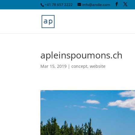
+41 78 657 2222
info@arolle.com
apleinspoumons.ch
Mar 15, 2019
|
concept
,
website