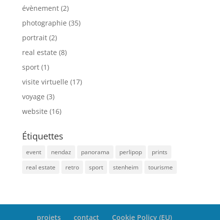
évènement
(2)
photographie
(35)
portrait
(2)
real estate
(8)
sport
(1)
visite virtuelle
(17)
voyage
(3)
website
(16)
Étiquettes
event
nendaz
panorama
perlipop
prints
real estate
retro
sport
stenheim
tourisme
projets
contact
Cookie Policy (EU)