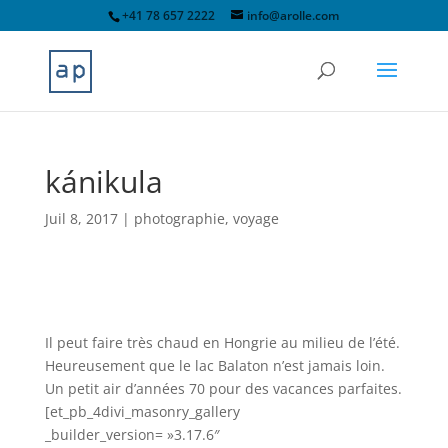
+41 78 657 2222
info@arolle.com
kánikula
Juil 8, 2017
|
photographie
,
voyage
Il peut faire très chaud en Hongrie au milieu de l’été.
Heureusement que le lac Balaton n’est jamais loin.
Un petit air d’années 70 pour des vacances parfaites.
[et_pb_4divi_masonry_gallery
_builder_version= »3.17.6″