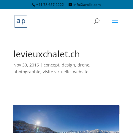
+41 78 657 2222
info@arolle.com
levieuxchalet.ch
Nov 30, 2016
|
concept
,
design
,
drone
,
photographie
,
visite virtuelle
,
website